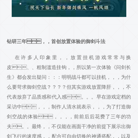
钻研三年，，首创放置体验的御剑斗法
在许多人印象里，，放置挂机游戏常常与换
皮、、粗制滥造挂钩，，所以第一次体验《问剑长
生》都会发出疑问：：：明明战斗都可以挂机，，，为什
么要苛求御剑空战？？？？但其实游戏放置降肝，，，不
代表放弃了品质感和代入感。。。早在游戏定档的
采访中，，，制作人清水就表示，，，为了打造御
剑空战的体验，，，，前前后后花费了三年的功
夫。。最终，，不仅能在画面干净的前提下展示出御
剑飞行的速度感，，配合可自由切换的神通搭配，，以及