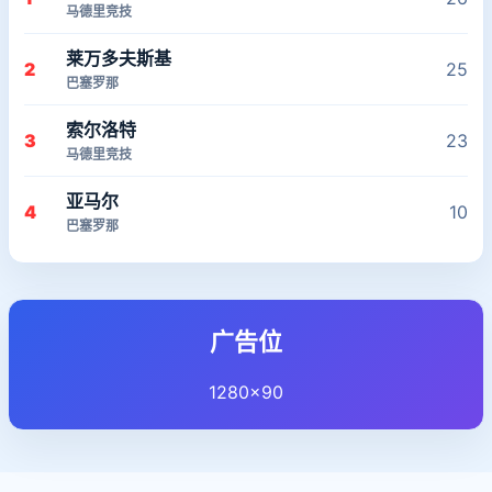
马德里竞技
莱万多夫斯基
2
25
巴塞罗那
索尔洛特
3
23
马德里竞技
亚马尔
4
10
巴塞罗那
广告位
1280×90