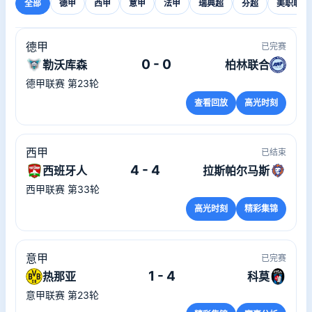
全部
德甲
西甲
意甲
法甲
瑞典超
芬超
美职联
德甲
已完赛
0 - 0
勒沃库森
柏林联合
德甲联赛 第23轮
查看回放
高光时刻
西甲
已结束
4 - 4
西班牙人
拉斯帕尔马斯
西甲联赛 第33轮
高光时刻
精彩集锦
意甲
已完赛
1 - 4
热那亚
科莫
意甲联赛 第23轮