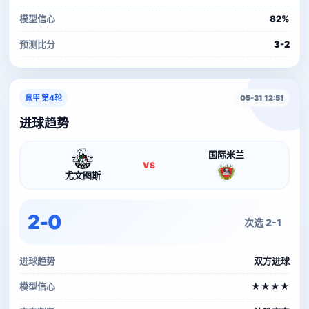
模型信心
82%
预测比分
3-2
意甲 第4轮
05-31 12:51
进球趋势
国际米兰
VS
尤文图斯
2-0
次选 2-1
进球趋势
双方进球
模型信心
★★★★