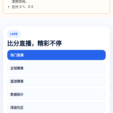
发挥空间。
比分 2-1、3-2
LIVE
比分直播，精彩不停
热门直播
足球赛事
篮球赛事
数据统计
球迷社区