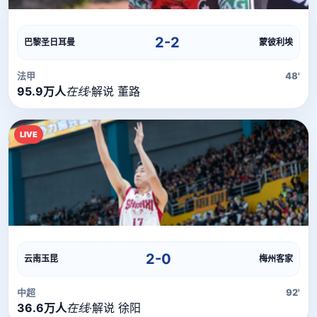
直播流
直播信号正在加载中，请稍候...
2-2
巴黎圣日耳曼
蒙彼利埃
法甲
48'
95.9万人
在线
·
解说 董路
LIVE
直播流
直播信号正在加载中，请稍候...
2-0
云南玉昆
梅州客家
中超
92'
36.6万人
在线
·
解说 徐阳