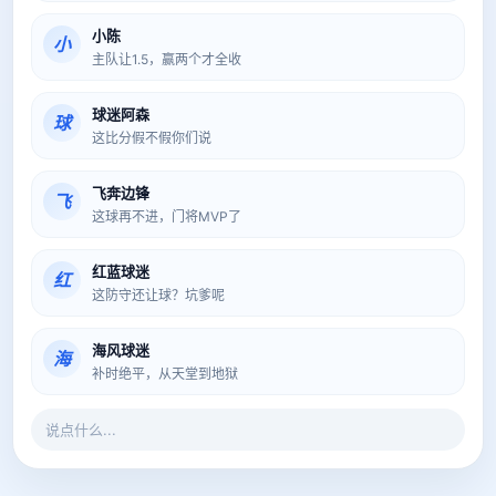
小陈
小
主队让1.5，赢两个才全收
球迷阿森
球
这比分假不假你们说
飞奔边锋
飞
这球再不进，门将MVP了
红蓝球迷
红
这防守还让球？坑爹呢
海风球迷
海
补时绝平，从天堂到地狱
说点什么...