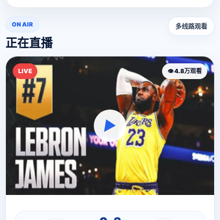
ON AIR
多线路观看
正在直播
LIVE
👁 4.8万观看
▶
直播流
直播信号正在加载中，请稍候...