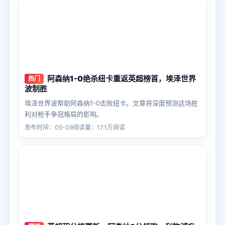
阿森纳1-0绝杀纽卡重返英超榜首，埃泽世界
热门
波制胜
埃泽世界波帮助阿森纳1-0击败纽卡。文章将深度预测这场胜
利对枪手争冠格局的影响。
发布时间：05-09
阅读量：17.1万阅读