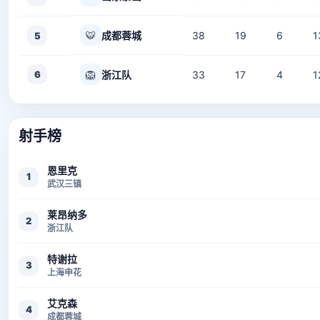
🐯
成都蓉城
38
19
6
1
5
6
🦁
浙江队
33
17
4
1
射手榜
恩里克
1
武汉三镇
莱昂纳多
2
浙江队
特谢拉
3
上海申花
艾克森
4
成都蓉城