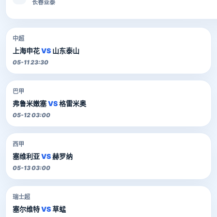
长春亚泰
中超
上海申花
VS
山东泰山
05-11 23:30
巴甲
弗鲁米嫩塞
VS
格雷米奥
05-12 03:00
西甲
塞维利亚
VS
赫罗纳
05-13 03:00
瑞士超
塞尔维特
VS
草蜢