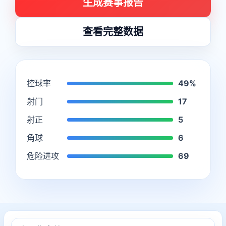
生成赛事报告
查看完整数据
控球率
49%
射门
17
射正
5
角球
6
危险进攻
69