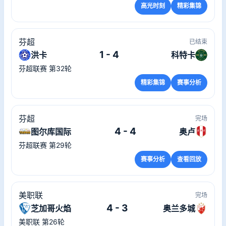
高光时刻
精彩集锦
芬超
已结束
1 - 4
洪卡
科特卡
芬超联赛 第32轮
精彩集锦
赛事分析
芬超
完场
4 - 4
图尔库国际
奥卢
芬超联赛 第29轮
赛事分析
查看回放
美职联
完场
4 - 3
芝加哥火焰
奥兰多城
美职联 第26轮