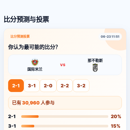
比分预测与投票
比分预测投票
06-23 11:51
你认为最可能的比分？
那不勒斯
VS
国际米兰
2-1
3-1
2-0
2-2
3-2
已有
30,960
人参与
2-1
20%
3-1
15%