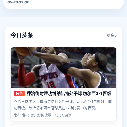
05-14 03:00
今日头条
更多 ›
乔治传射建功博纳诺特处子球 切尔西2-1晋级
头条
乔治贡献传射，博纳诺特打入处子球，切尔西2-1击败对手成
功晋级。分析切尔西年轻球员在本场比赛中的表现。
发布时间：05-07
阅读量：18.5万阅读